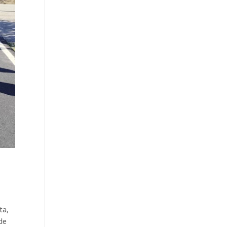
ta,
de