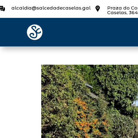
alcaldia@salcedadecaselas.gal
Praza do Con
Caselas, 36