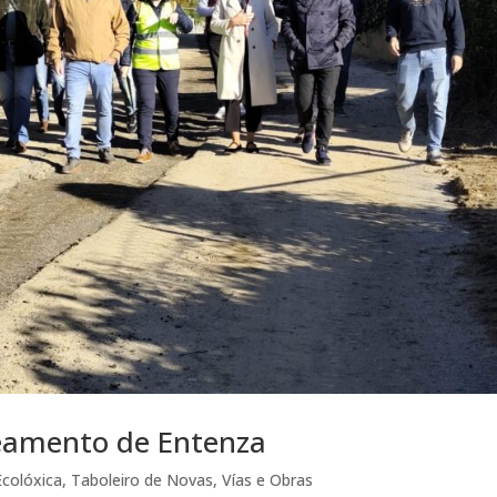
eamento de Entenza
colóxica
,
Taboleiro de Novas
,
Vías e Obras