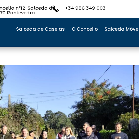
cello nº12, Salceda de
+34 986 349 003
470 Pontevedra
Salceda de Caselas
O Concello
Salceda Móve