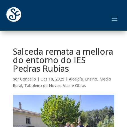
Salceda remata a mellora
do entorno do IES
Pedras Rubias
por
Concello
|
Oct 18, 2025
|
Alcaldía
,
Ensino
,
Medio
Rural
,
Taboleiro de Novas
,
Vías e Obras