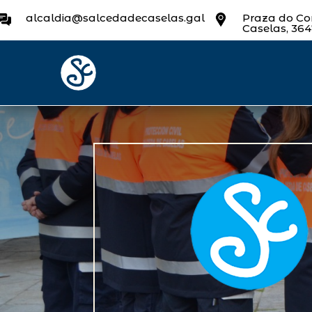
alcaldia@salcedadecaselas.gal
Praza do Con
Caselas, 36