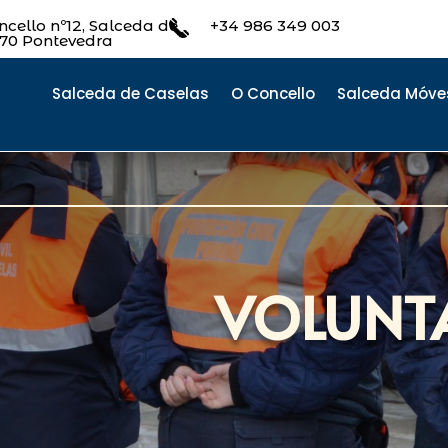
cello nº12, Salceda de
+34 986 349 003
470 Pontevedra
Salceda de Caselas
O Concello
Salceda Móve
VOLUNT