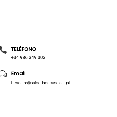
TELÉFONO

+34 986 349 003
Email
w
benestar@salcedadecaselas.gal