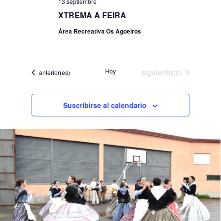
13 septiembre
XTREMA A FEIRA
Área Recreativa Os Agoeiros
Eventos
Hoy
siguiente(s)
Eventos
anterior(es)
Suscribirse al calendario