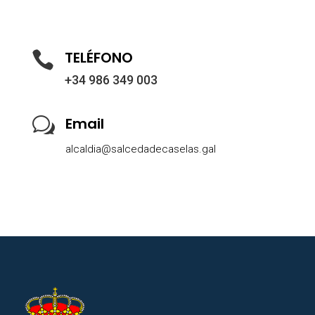
TELÉFONO

+34 986 349 003
Email
w
alcaldia@salcedadecaselas.gal