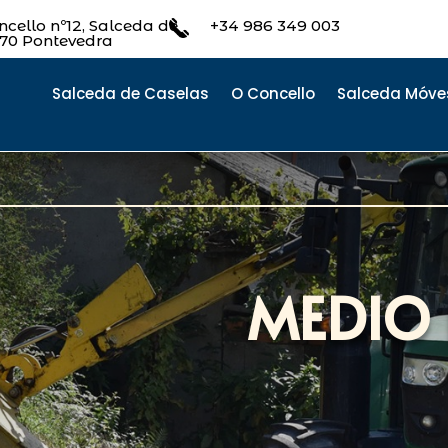
cello nº12, Salceda de
+34 986 349 003
470 Pontevedra
Salceda de Caselas
O Concello
Salceda Móve
MEDIO