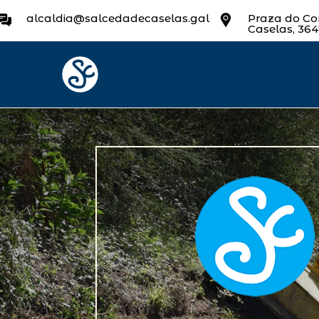
alcaldia@salcedadecaselas.gal
Praza do Con
Caselas, 36