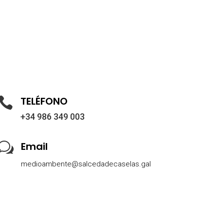
TELÉFONO

+34 986 349 003
Email
w
medioambente@salcedadecaselas.gal