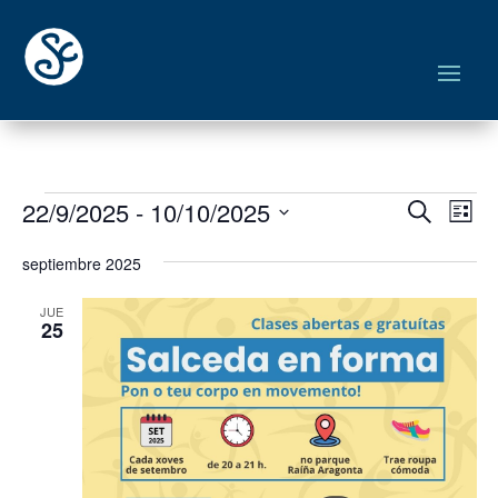
Eventos
Navega
Na
22/9/2025
 - 
10/10/2025
Buscar
Lista
de
de
Seleccionar
vis
búsqu
septiembre 2025
fecha.
de
y
Eve
JUE
vistas
25
de
Evento