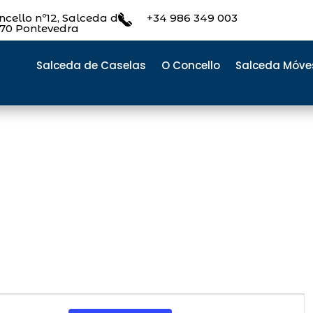
cello nº12, Salceda de
+34 986 349 003
470 Pontevedra
Salceda de Caselas
O Concello
Salceda Móve
N