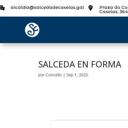
alcaldia@salcedadecaselas.gal
Praza do Con
Caselas, 36
SALCEDA EN FORMA
por
Concello
|
Sep 1, 2025
Eventos
N