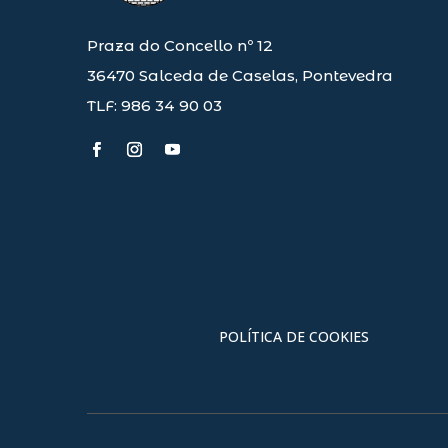
a
l
Praza do Concello nº 12
a
36470 Salceda de Caselas, Pontevedra
p
a
TLF: 986 34 90 03
l
a
b
r
a
c
l
a
v
e
POLÍTICA DE COOKIES
.