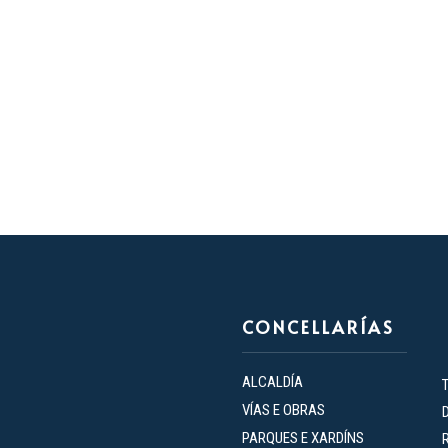
e
n
t
o
CONCELLARÍAS
ALCALDÍA
VÍAS E OBRAS
PARQUES E XARDÍNS