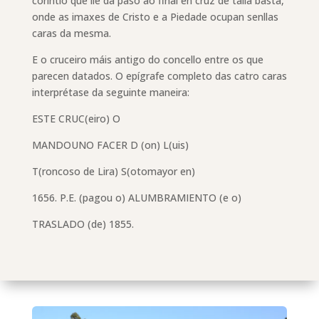
corintio que lle dá paso ao final en cruz de talla basta,
onde as imaxes de Cristo e a Piedade ocupan senllas
caras da mesma.
E o cruceiro máis antigo do concello entre os que
parecen datados. O epígrafe completo das catro caras
interprétase da seguinte maneira:
ESTE CRUC(eiro) O
MANDOUNO FACER D (on) L(uis)
T(roncoso de Lira) S(otomayor en)
1656. P.E. (pagou o) ALUMBRAMIENTO (e o)
TRASLADO (de) 1855.