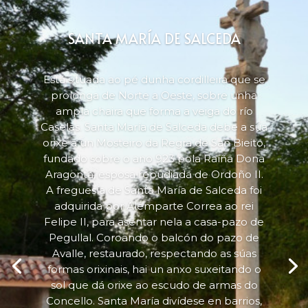
SANTA MARÍA DE SALCEDA
Está situada ao pé dunha cordilleira que se
prolonga de Norte a Oeste, sobre unha
ampla chaira que forma a veiga do río
Caselas. Santa María de Salceda debe a súa
orixe a un Mosteiro da Regra de San Bieito,
fundado sobre o ano 923 pola Raíña Dona
Aragonta, esposa repudiada de Ordoño II.
A freguesía de Santa María de Salceda foi
adquirida por Alemparte Correa ao rei
Felipe II, para asentar nela a casa-pazo de
Pegullal. Coroando o balcón do pazo de
Avalle, restaurado, respectando as súas
formas orixinais, hai un anxo suxeitando o
sol que dá orixe ao escudo de armas do
Concello. Santa María divídese en barrios,