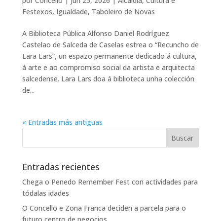
por
Concello
|
Jun 25, 2026
|
Alcaldía
,
Cultura e
Festexos
,
Igualdade
,
Taboleiro de Novas
A Biblioteca Pública Alfonso Daniel Rodríguez
Castelao de Salceda de Caselas estrea o “Recuncho de
Lara Lars”, un espazo permanente dedicado á cultura,
á arte e ao compromiso social da artista e arquitecta
salcedense. Lara Lars doa á biblioteca unha colección
de...
« Entradas más antiguas
Entradas recientes
Chega o Penedo Remember Fest con actividades para
tódalas idades
O Concello e Zona Franca deciden a parcela para o
futuro centro de negocios