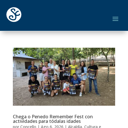
Chega o Penedo Remember Fest con
actividades para tódalas idades
por
Concello
|
Ago 6, 2026
|
Alcaldía
,
Cultura e