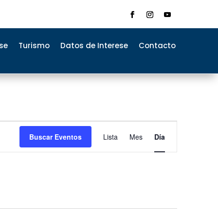
se
Turismo
Datos de Interese
Contacto
Navegación
de
Buscar Eventos
Lista
Mes
Día
vistas
de
Evento