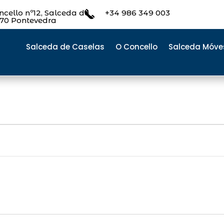
cello nº12, Salceda de
+34 986 349 003
470 Pontevedra
Salceda de Caselas
O Concello
Salceda Móve