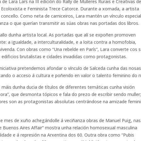
 de Lara Lars na III edición do Rally de Mulleres Rurais e Creativas d
 Ecoloxista e Feminista Trece Catorce. Durante a xornada, a artista
concello. Como neta de carniceiros, Lara mantén un vínculo especia
ñanza o que querían transmitir as súas obras nas portadas dos libros.
allo dunha artista local. As portadas que alí se expoñen promoven
te: a igualdade, a interculturalidade, e a loita contra a homofobia,
vivenda. Con obras como “Una rebelde en París”, Lara converte cos 
úa edificios brutalistas e cidades invadidas como protagonistas.
a iniciativa pretendemos afondar o vínculo de Salceda cunha das nosa
rzando o acceso á cultura e poñendo en valor o talento feminino do r
máis dunha ducia de títulos de diferentes temáticas cunha visión
tora”, que desmonta tópicos e fala do prezo de escribir sendo muller
iores son as protagonistas absolutas centrándose na amizade femini
te mes de xuño achegándolle á veciñanza obras de Manuel Puig, nas
 Buenos Aires Affair” mostra unha relación homosexual masculina
lidade e á represión na Arxentina dos 60. Outra obra como “Pubis