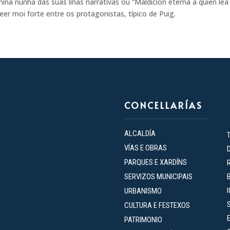
na nunha das súas liñas narrativas ou “Maldición eterna a quien lea
er moi forte entre os protagonistas, típico de Puig.
CONCELLARÍAS
ALCALDÍA
VÍAS E OBRAS
PARQUES E XARDÍNS
SERVIZOS MUNICIPAIS
URBANISMO
CULTURA E FESTEXOS
PATRIMONIO