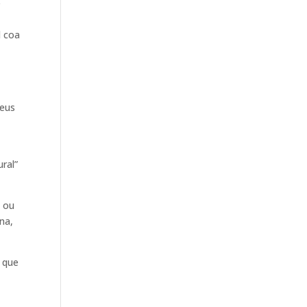
e
l coa
seus
s
ural”
; ou
na,
 que