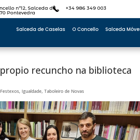
cello nº12, Salceda de
+34 986 349 003
470 Pontevedra
Salceda de Caselas
O Concello
Salceda Móve
 propio recuncho na biblioteca
 Festexos
,
Igualdade
,
Taboleiro de Novas