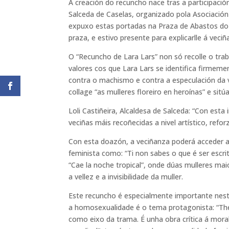
A creación do recuncho nace tras a participación
Salceda de Caselas, organizado pola Asociación
expuxo estas portadas na Praza de Abastos do 
praza, e estivo presente para explicarlle á veci
O “Recuncho de Lara Lars” non só recolle o trab
valores cos que Lara Lars se identifica firmemen
contra o machismo e contra a especulación da 
collage “as mulleres floreiro en heroínas” e sit
Loli Castiñeira, Alcaldesa de Salceda: “Con est
veciñas máis recoñecidas a nivel artístico, refo
Con esta doazón, a veciñanza poderá acceder a 
feminista como: “Ti non sabes o que é ser escri
“Cae la noche tropical”, onde dúas mulleres ma
a vellez e a invisibilidade da muller.
Este recuncho é especialmente importante nes
a homosexualidade é o tema protagonista: “The
como eixo da trama. É unha obra crítica á mora