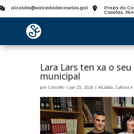
alcaldia@salcedadecaselas.gal
Praza do Con
Caselas, 36
Lara Lars ten xa o seu
municipal
por
Concello
|
Jun 25, 2026
|
Alcaldía
,
Cultura e