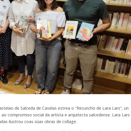
Castelao de Salceda de Caselas estrea o “Recuncho de Lara Lars”, un
 ao compromiso social da artista e arquitecta salcedense. Lara Lars
adas ilustrou coas súas obras de collage.