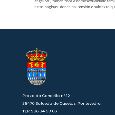
angelical”, tamén toca a homosexualidade femini
estas páginas” donde hai tensión e subtexto que
Praza do Concello nº 12
36470 Salceda de Caselas, Pontevedra
TLF: 986 34 90 03