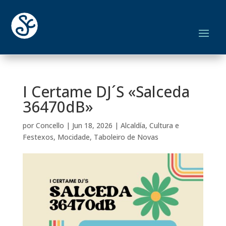
I Certame DJ´S «Salceda
36470dB»
por
Concello
|
Jun 18, 2026
|
Alcaldía
,
Cultura e
Festexos
,
Mocidade
,
Taboleiro de Novas