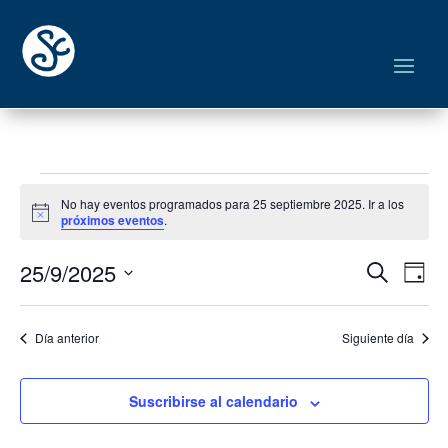
Eventos
No hay eventos programados para 25 septiembre 2025. Ir a los
para
Aviso
próximos eventos
.
25
Navega
Na
septiembre
25/9/2025
Buscar
Día
de
de
2025
Seleccionar
vis
búsqu
fecha.
de
Día anterior
Siguiente día
y
Eve
vistas
de
Suscribirse al calendario
Evento