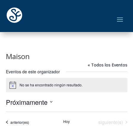
Maison
« Todos los Eventos
Eventos de este organizador
No se ha encontrado ningún resultado.
Aviso
Próximamente
Seleccionar
fecha.
Eventos
Hoy
siguiente(s)
Eventos
anterior(es)