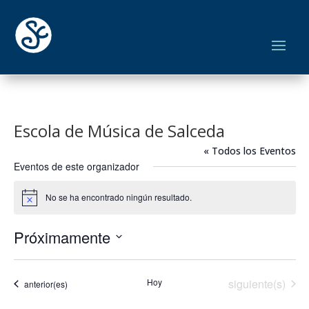
Escola de Música de Salceda
« Todos los Eventos
Eventos de este organizador
No se ha encontrado ningún resultado.
Aviso
Próximamente
Seleccionar
fecha.
Eventos
Hoy
siguiente(s)
Eventos
anterior(es)