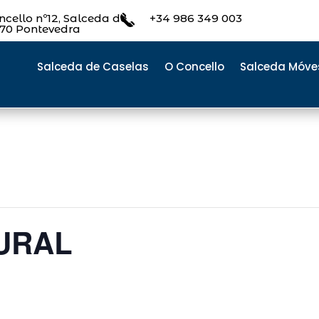
cello nº12, Salceda de
+34 986 349 003
470 Pontevedra
Salceda de Caselas
O Concello
Salceda Móve
URAL