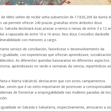
a de Miño veñen de recibir unha subvención de 17.820,20€ da Xunta d
les vai permitir ofrecer 240 prazas gratuítas entre ámbolos dous
to. Salceda destinará esas prazas a nenos e nenas de entre 3 e 12 a
das a rapazada de entre 10 e 16 anos. Nos dous Concellos daráselle
vulnerabilidade con menores a cargo.
ortante servizo de conciliación, favorécese o desenvolvemento da
n igualdade, con experiencias que ofrezan aprendizaxe, socialización
ablecidos. As diferentes quendas basearanse en diferentes aspectos:
ntorna, aprendizaxes no verán e semanas da ciencia, repartíndose a
stiñeira e Marta Valcárcel, destacaron que con estes campamentos
iliar, senón que é un xeito importante de promover a corresponsabil
ademais de fomentar a empregabilidade nas mulleres paradas de lo
ción.
 igualdade en Salceda e Salvaterra, respectivamente, amosaron a sú