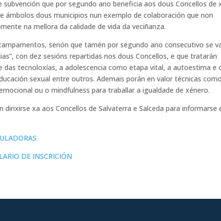
te subvención que por segundo ano beneficia aos dous Concellos de 
tre ámbolos dous municipios nun exemplo de colaboración que non
amente na mellora da calidade de vida da veciñanza.
s campamentos, senón que tamén por segundo ano consecutivo se va
as”, con dez sesións repartidas nos dous Concellos, e que tratarán
das tecnoloxías, a adolescencia como etapa vital, a autoestima e 
educación sexual entre outros. Ademais porán en valor técnicas com
emocional ou o mindfulness para traballar a igualdade de xénero.
dirixirse xa aos Concellos de Salvaterra e Salceda para informarse 
GULADORAS
ARIO DE INSCRICIÓN