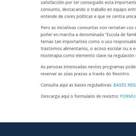
satisfacción por ter conseguido esta importan
conxunto, destacando o traballo en equipo en
entende de cores políticas e que se centra unic
Pero as iniciativas conxuntas non rematan co
poñer en marcha a denominada “Escola de famili
temas tan importantes como o uso responsable 
trastornos alimentarios, o acoso escolar ou a 
risoterapia como elemento clave na regulación 
As persoas interesadas nestes programas poden 
reservar as súas prazas a través do Rexistro.
Consulta aquí as bases reguladoras:
BASES RE
Descarga aquí o formulario de rexistro:
FORMUL