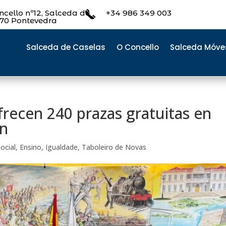
cello nº12, Salceda de
+34 986 349 003
470 Pontevedra
Salceda de Caselas
O Concello
Salceda Móve
frecen 240 prazas gratuitas en
n
ocial
,
Ensino
,
Igualdade
,
Taboleiro de Novas