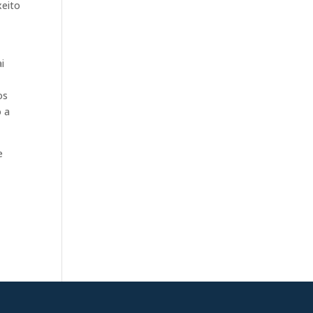
xeito
i
os
o a
e