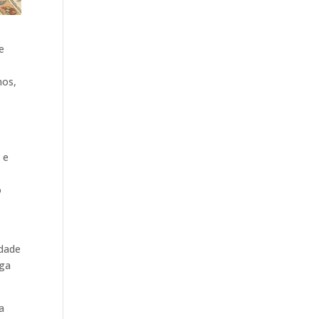
e
nos,
 e
o
idade
nga
a