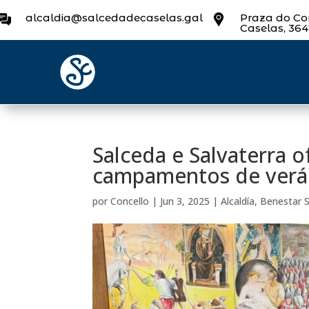
alcaldia@salcedadecaselas.gal
Praza do Con
Caselas, 36
Salceda e Salvaterra o
campamentos de verá
por
Concello
|
Jun 3, 2025
|
Alcaldía
,
Benestar S