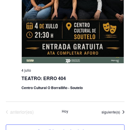
4 julio
TEATRO: ERRO 404
Centro Cultural O Borralliño - Soutelo
Eventos
anterior(es)
Hoy
Eventos
siguiente(s)