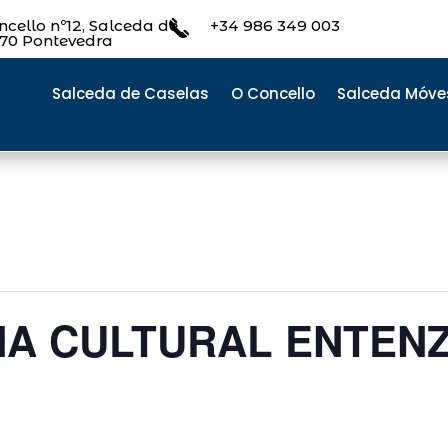
cello nº12, Salceda de
+34 986 349 003
470 Pontevedra
Salceda de Caselas
O Concello
Salceda Móve
NA CULTURAL ENTEN