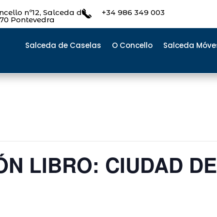
cello nº12, Salceda de
+34 986 349 003
470 Pontevedra
Salceda de Caselas
O Concello
Salceda Móve
N LIBRO: CIUDAD DE