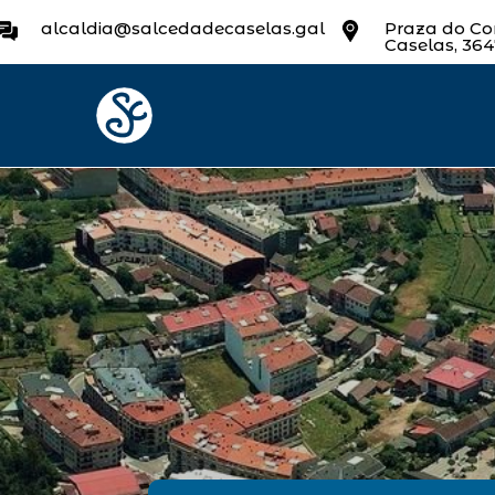
alcaldia@salcedadecaselas.gal
Praza do Con
Caselas, 36