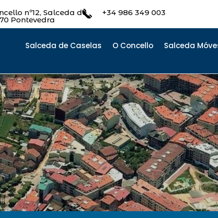
cello nº12, Salceda de
+34 986 349 003
470 Pontevedra
Salceda de Caselas
O Concello
Salceda Móve